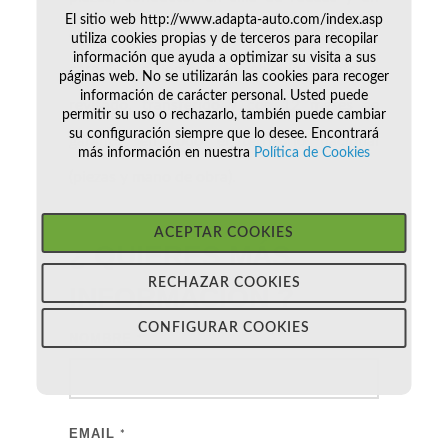
El sitio web http://www.adapta-auto.com/index.asp
acompañante. Tan solo es necesario el
utiliza cookies propias y de terceros para recopilar
información que ayuda a optimizar su visita a sus
carnet de ciclomotor. El vehiculo se entrega
páginas web. No se utilizarán las cookies para recoger
información de carácter personal. Usted puede
revisado, transferido y con 12 meses de
permitir su uso o rechazarlo, también puede cambiar
su configuración siempre que lo desee. Encontrará
garantía en todo el territorio nacional
más información en nuestra
Política de Cookies
(piezas y mano de obra).
ACEPTAR COOKIES
¿ QUIERES MÁS
RECHAZAR COOKIES
INFORMACIÓN
?
CONFIGURAR COOKIES
NOMBRE
*
EMAIL
*