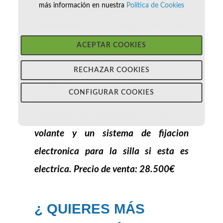
más información en nuestra
Política de Cookies
culo obteniendo una total autonomia e
independencia. La adaptacion total
que lleva este coche tiene un precio en
ACEPTAR COOKIES
el mercado de 24.000€. Esta
Kia
esta
RECHAZAR COOKIES
preparada para ir de conductor,
CONFIGURAR COOKIES
copiloto o en el centro en su caso,se le
instalaria un acelerador y freno al
volante y un sistema de fijacion
electronica para la silla si esta es
electrica. Precio de venta: 28.500€
¿ QUIERES MÁS