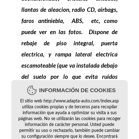
llantas de aleacion, radio CD, airbags,
faros antiniebla, ABS, etc, como
puede ver en las fotos. Dispone de
rebaje de piso integral, puerta
electrica, y rampa
lateral
electrica
escamoteable (que va instalada debajo
del suelo por lo que evita ruidos
interiores y el no tener que sacarla
INFORMACIÓN DE COOKIES
cuando no viaja la persona
El sitio web http://www.adapta-auto.com/index.asp
utiliza cookies propias y de terceros para recopilar
discapacitada ) Asi mismo, se accede
información que ayuda a optimizar su visita a sus
páginas web. No se utilizarán las cookies para recoger
con mucha facilidad y sin hacer ningun
información de carácter personal. Usted puede
permitir su uso o rechazarlo, también puede cambiar
tipo de esfuerzo en el interior del vei­
su configuración siempre que lo desee. Encontrará