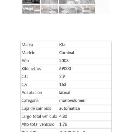
Marca
Kia
Modelo
Carnival
Año
2008
Kilómetros
69000
C.C
2.9
C.V
163
Adaptación
lateral
Categoría
monovolumen
Caja de cambios
automatica
Largo total vehículo
4.80
Alto total vehículo
1.76